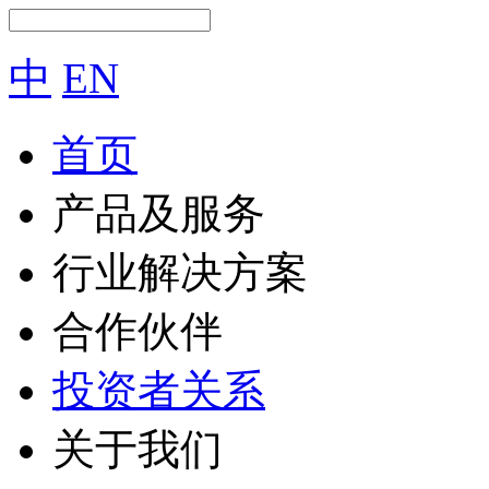
中
EN
首页
产品及服务
行业解决方案
合作伙伴
投资者关系
关于我们