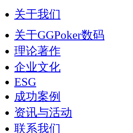
关于我们
关于GGPoker数码
理论著作
企业文化
ESG
成功案例
资讯与活动
联系我们