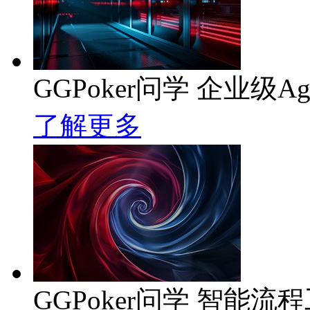
GGPoker问学 企业级Ag
了解更多
GGPoker问学 智能流