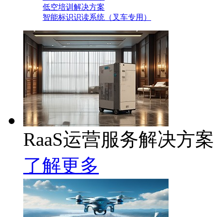
低空培训解决方案
智能标识识读系统（叉车专用）
RaaS运营服务解决方案
了解更多