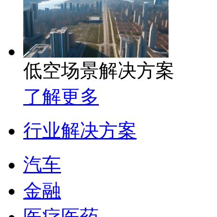
低空场景解决方案
了解更多
行业解决方案
汽车
金融
医疗医药